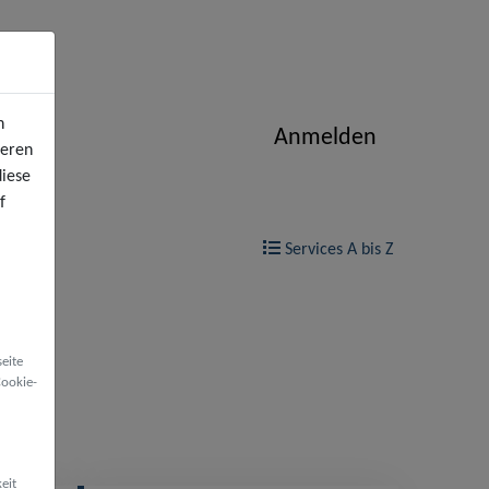
n
Anmelden
ieren
diese
f
Services A bis Z
eite
Cookie-
eit