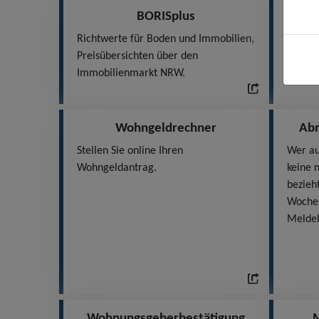
BORISplus
Richtwerte für Boden und Immobilien,
Geopor
Preisübersichten über den
mit In
Immobilienmarkt NRW.
andere
Wohngeldrechner
Abm
Stellen Sie online Ihren
Wer au
Wohngeldantrag.
keine 
bezieht
Wochen
Melde
Wohnungsgeberbestätigung
M