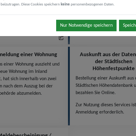
beizutragen. Diese Cookies speichern
keine
personenbezogenen Daten.
CasGeoportal
Luftbilder
tal der Stadt Castrop-Rauxel
3d.ruhr - Das Ruhrgebiet onlin
fos zur Bauleitplanung und
der Vogelperspektive erleben
Nur Notwendige speichern
Speich
n Themen rund ums Bauen.
eldung einer Wohnung
Auskunft aus der Date
der Städtischen
s einer Wohnung auszieht und
Höhenfestpunkte
neue Wohnung im Inland
Bestellung einer Auskunft aus 
, hat sich innerhalb von zwei
Städtischen Höhendatenbank 
 nach dem Auszug bei der
bezahlen Sie Online.
behörde abzumelden.
Zur Nutzung dieses Services ist
Anmeldung erforderlich.
eldebescheinigung /