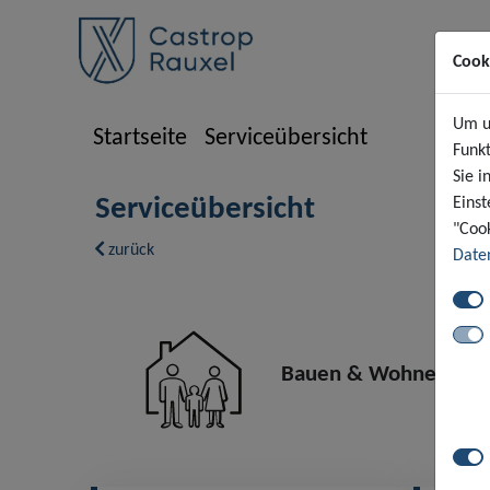
Cook
Um un
Startseite
Serviceübersicht
Funkt
Sie i
Serviceübersicht
Einst
"Cook
zurück
Date
Bauen & Wohnen