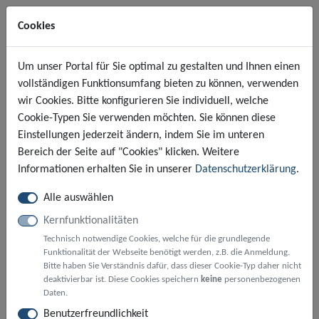
Cookies
Um unser Portal für Sie optimal zu gestalten und Ihnen einen
An
vollständigen Funktionsumfang bieten zu können, verwenden
NAVIGATION EIN-/AUSBLENDE
MENÜ
wir Cookies. Bitte konfigurieren Sie individuell, welche
Cookie-Typen Sie verwenden möchten. Sie können diese
Ausnahmegenehmigung für
Einstellungen jederzeit ändern, indem Sie im unteren
ambulante Pflegedienste gemäß §
Bereich der Seite auf "Cookies" klicken. Weitere
Informationen erhalten Sie in unserer
Datenschutzerklärung
.
46 der Straßenverkehrsordnung
(StVO)
Alle auswählen
Kernfunktionalitäten
Technisch notwendige Cookies, welche für die grundlegende
Funktionalität der Webseite benötigt werden, z.B. die Anmeldung.
Anmeldung erforderlich
Bitte haben Sie Verständnis dafür, dass dieser Cookie-Typ daher nicht
Dieser Dienst steht ausschließlich natürlichen Personen
deaktivierbar ist. Diese Cookies speichern
keine
personenbezogenen
zur Verfügung. Bitte melden Sie sich mit einem zentralen
Daten.
Nutzerkonto (
BundID
) an.
Benutzerfreundlichkeit