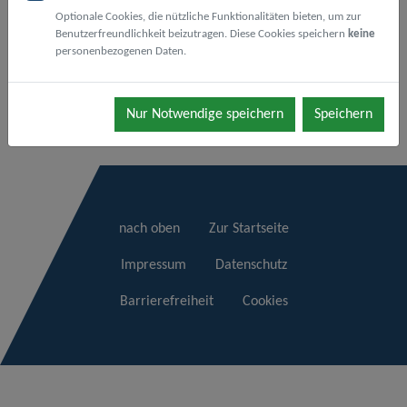
Optionale Cookies, die nützliche Funktionalitäten bieten, um zur
Benutzerfreundlichkeit beizutragen. Diese Cookies speichern
keine
personenbezogenen Daten.
Zur Anmeldung (siehe Hinweise)
Nur Notwendige speichern
Speichern
nach oben
Zur Startseite
Impressum
Datenschutz
Barrierefreiheit
Cookies